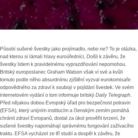
Působí sušené švestky jako projímadlo, nebo ne? To je otázka,
nad kterou si lámali hlavy euroúředníci, Došli k závěru, že
švestky lidem k pravidelnému vyprazdňování nepomohou.
Britský europoslanec Graham Watson však ví své a kvůli
tomuto podle něho absurdnímu zjištění vyzval eurokomisaře
odpovědného za zdraví k souboji v pojídání švestek. Ve svém
internetovém vydání o tom informuje britský
Daily Telegraph
.
Před nějakou dobou Evropský úřad pro bezpečnost potravin
(EFSA), který unijním institucím a členským zemím pomáhá
chránit zdraví Evropanů, dostal za úkol prověřit tvrzení, že
sušené švestky napomáhají správnému fungování zažívacího
traktu. EFSA vycházel ze tří studií a dospěl k závěru, že