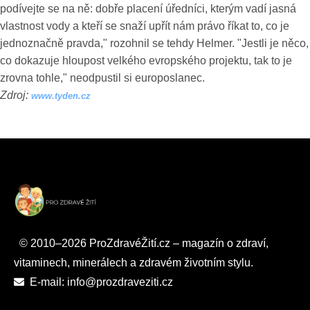
podívejte se na ně: dobře placení úředníci, kterým vadí jasná
vlastnost vody a kteří se snaží upřít nám právo říkat to, co je
jednoznačně pravda," rozohnil se tehdy Helmer. "Jestli je něco,
co dokazuje hloupost velkého evropského projektu, tak to je
zrovna tohle," neodpustil si europoslanec.
Zdroj:
www.tyden.cz
© 2010–2026 ProZdravéŽití.cz – magazín o zdraví,
vitaminech, minerálech a zdravém životním stylu.
E-mail: info@prozdraveziti.cz