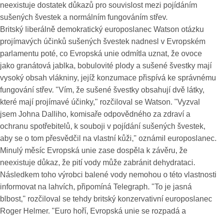
neexistuje dostatek důkazů pro souvislost mezi pojídáním
sušených švestek a normálním fungováním střev.
Britský liberálně demokratický europoslanec Watson otázku
projímavých účinků sušených švestek nadnesl v Evropském
parlamentu poté, co Evropská unie odmítla uznat, že ovoce
jako granátová jablka, bobulovité plody a sušené švestky mají
vysoký obsah vlákniny, jejíž konzumace přispívá ke správnému
fungování střev. "Vím, že sušené švestky obsahují dvě látky,
které mají projímavé účinky," rozčiloval se Watson. "Vyzval
jsem Johna Dalliho, komisaře odpovědného za zdraví a
ochranu spotřebitelů, k souboji v pojídání sušených švestek,
aby se o tom přesvědčil na vlastní kůži," oznámil europoslanec.
Minulý měsíc Evropská unie zase dospěla k závěru, že
neexistuje důkaz, že pití vody může zabránit dehydrataci.
Následkem toho výrobci balené vody nemohou o této vlastnosti
informovat na lahvích, připomíná Telegraph. "To je jasná
blbost," rozčiloval se tehdy britský konzervativní europoslanec
Roger Helmer. "Euro hoří, Evropská unie se rozpadá a