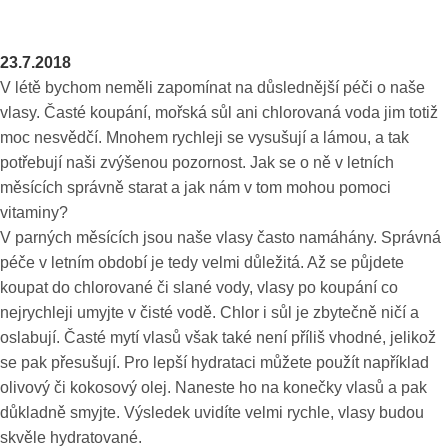
23.7.2018
V létě bychom neměli zapomínat na důslednější péči o naše
vlasy. Časté koupání, mořská sůl ani chlorovaná voda jim totiž
moc nesvědčí. Mnohem rychleji se vysušují a lámou, a tak
potřebují naši zvýšenou pozornost. Jak se o ně v letních
měsících správně starat a jak nám v tom mohou pomoci
vitaminy?
V parných měsících jsou naše vlasy často namáhány. Správná
péče v letním období je tedy velmi důležitá. Až se půjdete
koupat do chlorované či slané vody, vlasy po koupání co
nejrychleji umyjte v čisté vodě. Chlor i sůl je zbytečně ničí a
oslabují. Časté mytí vlasů však také není příliš vhodné, jelikož
se pak přesušují. Pro lepší hydrataci můžete použít například
olivový či kokosový olej. Naneste ho na konečky vlasů a pak
důkladně smyjte. Výsledek uvidíte velmi rychle, vlasy budou
skvěle hydratované.