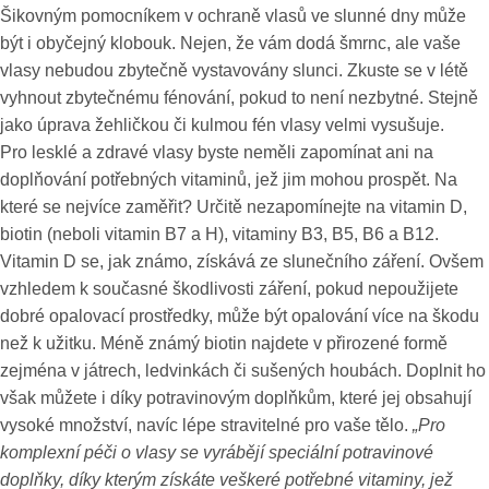
Šikovným pomocníkem v ochraně vlasů ve slunné dny může
být i obyčejný klobouk. Nejen, že vám dodá šmrnc, ale vaše
vlasy nebudou zbytečně vystavovány slunci. Zkuste se v létě
vyhnout zbytečnému fénování, pokud to není nezbytné. Stejně
jako úprava žehličkou či kulmou fén vlasy velmi vysušuje.
Pro lesklé a zdravé vlasy byste neměli zapomínat ani na
doplňování potřebných vitaminů, jež jim mohou prospět. Na
které se nejvíce zaměřit? Určitě nezapomínejte na vitamin D,
biotin (neboli vitamin B7 a H), vitaminy B3, B5, B6 a B12.
Vitamin D se, jak známo, získává ze slunečního záření. Ovšem
vzhledem k současné škodlivosti záření, pokud nepoužijete
dobré opalovací prostředky, může být opalování více na škodu
než k užitku. Méně známý biotin najdete v přirozené formě
zejména v játrech, ledvinkách či sušených houbách. Doplnit ho
však můžete i díky potravinovým doplňkům, které jej obsahují
vysoké množství, navíc lépe stravitelné pro vaše tělo.
„Pro
komplexní péči o vlasy se vyrábějí speciální potravinové
doplňky, díky kterým získáte veškeré potřebné vitaminy, jež