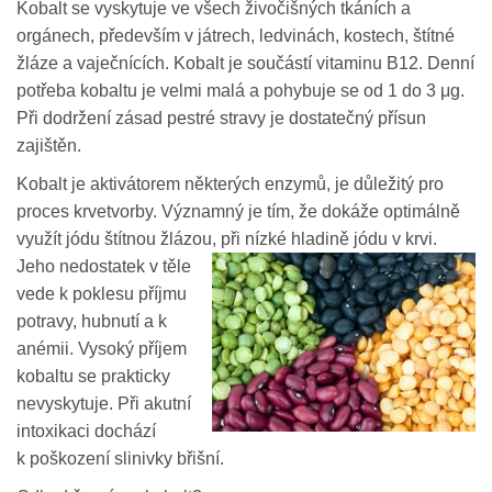
Kobalt se vyskytuje ve všech živočišných tkáních a
orgánech, především v játrech, ledvinách, kostech, štítné
žláze a vaječnících. Kobalt je součástí vitaminu B12. Denní
potřeba kobaltu je velmi malá a pohybuje se od 1 do 3 μg.
Při dodržení zásad pestré stravy je dostatečný přísun
zajištěn.
Kobalt je aktivátorem některých enzymů, je důležitý pro
proces krvetvorby. Významný je tím, že dokáže optimálně
využít jódu štítnou žlázou, při nízké hladině j
ódu v krvi.
Jeho nedostatek v těle
vede k poklesu příjmu
potravy, hubnutí a k
anémii. Vysoký příjem
kobaltu se prakticky
nevyskytuje. Při akutní
intoxikaci dochází
k poškození slinivky břišní.