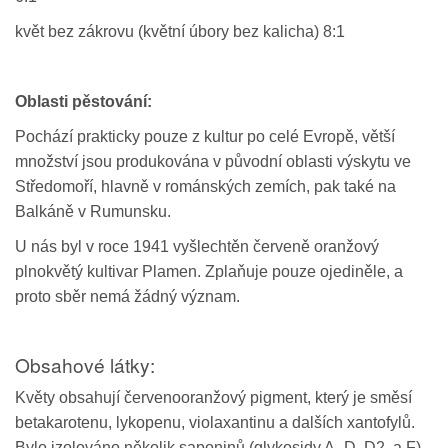
květ bez zákrovu (květní úbory bez kalicha) 8:1
Oblasti pěstování:
Pochází prakticky pouze z kultur po celé Evropě, větší
množství jsou produkována v původní oblasti výskytu ve
Středomoří, hlavně v románských zemích, pak také na
Balkáně v Rumunsku.
U nás byl v roce 1941 vyšlechtěn červeně oranžový
plnokvětý kultivar Plamen. Zplaňuje pouze ojediněle, a
proto sběr nemá žádný význam.
Obsahové látky:
Květy obsahují červenooranžový pigment, který je směsí
betakarotenu, lykopenu, violaxantinu a dalších xantofylů.
Bylo izolováno několik saponinů (glykosidy A–D, D2, a F)