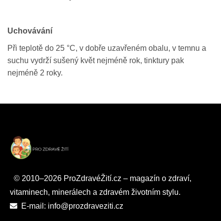
Uchovávání
Při teplotě do 25 °C, v dobře uzavřeném obalu, v temnu a
suchu vydrží sušený květ nejméně rok, tinktury pak
nejméně 2 roky.
© 2010–2026 ProZdravéŽití.cz – magazín o zdraví,
vitaminech, minerálech a zdravém životním stylu.
E-mail: info@prozdraveziti.cz