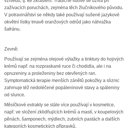
vzhledu, tj. ke zkrášlení. Tradičně lidově se užívá při
zažívacích poruchách, zejména těch žlučníkového původu.
V potravinářství se někdy také používají sušené jazykové
okvětní lístky tmavě oranžových odrůd jako náhražka
šafránu.
Zevně:
Používají se zejména olejové výtažky a tinktury do hojivých
krémů např. na rozpraskané ruce či chodidla, ale i na
opruzeniny a proleženiny bez otevřených ran.
Symptomatická terapie menších zánětů pokožky a sliznic
zahrnuje též nedoléčené popáleninové stavy a spáleniny
od slunce.
Měsíčkové extrakty se stále více používají v kosmetice,
např. ve složení zklidňujících krémů a mastí, v koupelových
pěnách, šamponech, mýdlech, zubních pastách a dalších
kategoriích kosmetických přípravků.