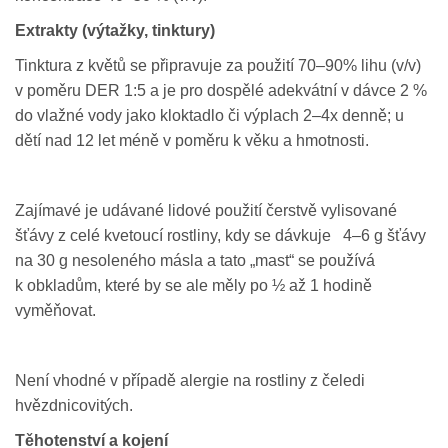
Extrakty (výtažky, tinktury)
Tinktura z květů se připravuje za použití 70–90% lihu (v/v)
v poměru DER 1:5 a je pro dospělé adekvátní v dávce 2 %
do vlažné vody jako kloktadlo či výplach 2–4x denně; u
dětí nad 12 let méně v poměru k věku a hmotnosti.
Zajímavé je udávané lidové použití čerstvě vylisované
šťávy z celé kvetoucí rostliny, kdy se dávkuje 4–6 g šťávy
na 30 g nesoleného másla a tato „mast“ se používá
k obkladům, které by se ale měly po ½ až 1 hodině
vyměňovat.
Není vhodné v případě alergie na rostliny z čeledi
hvězdnicovitých.
Těhotenství a kojení