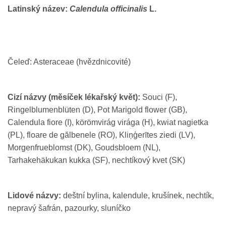
Latinský název:
Calendula officinalis
L.
Čeleď: Asteraceae (hvězdnicovité)
Cizí názvy (měsíček lékařský květ):
Souci (F),
Ringelblumenblüten (D), Pot Marigold flower (GB),
Calendula fiore (I), körömvirág virága (H), kwiat nagietka
(PL), floare de gălbenele (RO), Kliņģerītes ziedi (LV),
Morgenfrueblomst (DK), Goudsbloem (NL),
Tarhakehäkukan kukka (SF), nechtíkový kvet (SK)
Lidové názvy:
deštní bylina, kalendule, krušínek, nechtík,
nepravý šafrán, pazourky, sluníčko