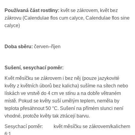
Používaná část rostliny:
květ se zákrovem, květ bez
zákrovu (Calendulae flos cum calyce, Calendulae flos sine
calyce)
Doba sběru:
červen–říjen
Sušení, sesychací poměr:
Květ měsíčku se zákrovem i bez něj (pouze jazykovité
květy z květních úborů bez kalicha) sušíme na sítech nebo
lískách ve vrstvě do 4 cm ve stínu a na dobře větraném
místě. Pokud se květy suší umělým teplem, neměla by
teplota přesáhnout 50 °C. Sušení na přímém slunci není
vhodné, protože květy tak ztrácejí barvu.
Sesychací poměr: květ měsíčku se zákrovem/kalichem
6:1