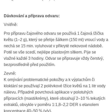
Dávkování a
příprava odvaru:
Vnitřně:
Pro přípravu čajového odvaru se používá 1 čajová lžička
květu (1–2 g), který se přelije šálkem (150 ml) vroucí vody a
nechá se 15 min. vyluhovat v přikryté nekovové nádobě.
Poté se vše scedí, nejlépe plastovým sítkem. Pije se
vlažné každé 3 hodiny. Odvar se připravuje vždy čerstvý,
bezprostředně před použitím.
Zevně:
K omývání problematické pokožky a k výplachům či
kloktání se používají 2 polévkové lžíce květů na 1 litr vody
nálevu. Případně povrchová aplikace v polotuhých
přípravcích (masti/krémy), které obsahují 2–10 % tekutých
extraktů, obvykle v poměru 1:1,8–2,2 DER s etanolem
koncentrace 40–50 % (v/v).