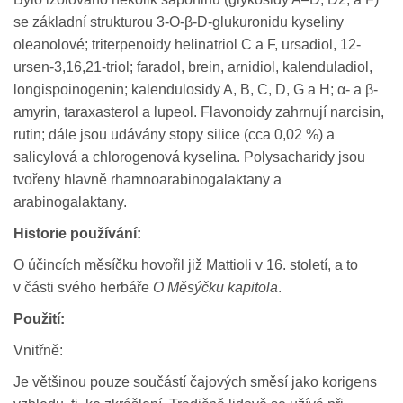
se základní strukturou 3-O-β-D-glukuronidu kyseliny
oleanolové; triterpenoidy helinatriol C a F, ursadiol, 12-
ursen-3,16,21-triol; faradol, brein, arnidiol, kalenduladiol,
longispoinogenin; kalendulosidy A, B, C, D, G a H; α- a β-
amyrin, taraxasterol a lupeol. Flavonoidy zahrnují narcisin,
rutin; dále jsou udávány stopy silice (cca 0,02 %) a
salicylová a chlorogenová kyselina. Polysacharidy jsou
tvořeny hlavně rhamnoarabinogalaktany a
arabinogalaktany.
Historie používání:
O účincích měsíčku hovořil již Mattioli v 16. století, a to
v části svého herbáře
O Měsýčku kapitola
.
Použití:
Vnitřně:
Je většinou pouze součástí čajových směsí jako korigens