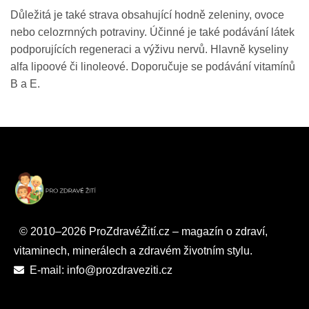
Důležitá je také strava obsahující hodně zeleniny, ovoce
nebo celozrnných potraviny. Účinné je také podávání látek
podporujících regeneraci a výživu nervů. Hlavně kyseliny
alfa lipoové či linoleové. Doporučuje se podávání vitamínů
B a E.
© 2010–2026 ProZdravéŽití.cz – magazín o zdraví,
vitaminech, minerálech a zdravém životním stylu.
E-mail: info@prozdraveziti.cz