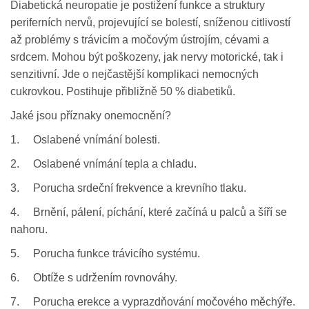
Diabetická neuropatie je postižení funkce a struktury
periferních nervů, projevující se bolestí, sníženou citlivostí
až problémy s trávicím a močovým ústrojím, cévami a
srdcem. Mohou být poškozeny, jak nervy motorické, tak i
senzitivní. Jde o nejčastější komplikaci nemocných
cukrovkou. Postihuje přibližně 50 % diabetiků.
Jaké jsou příznaky onemocnění?
1. Oslabené vnímání bolesti.
2. Oslabené vnímání tepla a chladu.
3. Porucha srdeční frekvence a krevního tlaku.
4. Brnění, pálení, píchání, které začíná u palců a šíří se
nahoru.
5. Porucha funkce trávicího systému.
6. Obtíže s udržením rovnováhy.
7. Porucha erekce a vyprazdňování močového měchýře.