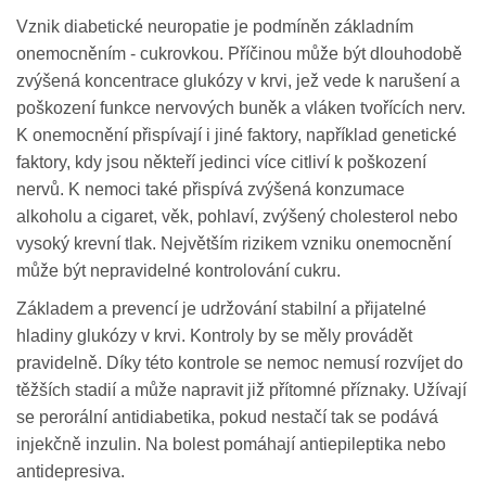
Vznik diabetické neuropatie je podmíněn základním
onemocněním - cukrovkou. Příčinou může být dlouhodobě
zvýšená koncentrace glukózy v krvi, jež vede k narušení a
poškození funkce nervových buněk a vláken tvořících nerv.
K onemocnění přispívají i jiné faktory, například genetické
faktory, kdy jsou někteří jedinci více citliví k poškození
nervů. K nemoci také přispívá zvýšená konzumace
alkoholu a cigaret, věk, pohlaví, zvýšený cholesterol nebo
vysoký krevní tlak. Největším rizikem vzniku onemocnění
může být nepravidelné kontrolování cukru.
Základem a prevencí je udržování stabilní a přijatelné
hladiny glukózy v krvi. Kontroly by se měly provádět
pravidelně. Díky této kontrole se nemoc nemusí rozvíjet do
těžších stadií a může napravit již přítomné příznaky. Užívají
se perorální antidiabetika, pokud nestačí tak se podává
injekčně inzulin. Na bolest pomáhají antiepileptika nebo
antidepresiva.