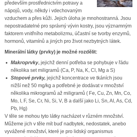
především prostřednictvím potravy a
nápojů, vody, někdy i vdechovaným
vzduchem a přes kůži. Jejich úloha je mnohostranná. Jsou
nepostradatelné pro správný vývin kostry, jsou významným
faktorem vnitřního metabolizmu, účastní se tvorby enzymů,
hormonů, vitamínů a jiných pro život nezbytných látek.
Minerální látky (prvky) je možné rozdělit:
Makroprvky
,
jejichž denní potřeba se pohybuje v řádu
několika set miligramů (Ca, P, Na, K, Cl, Mg a S)
Stopové prvky,
jejichž koncentrace ve tkáních jsou
nižší než 50 mg/kg a potřebné je dodávat v množství
několika mikrogramů až miligramů ( Fe, Cu, Zn, Mn, Co,
Mo, I, F, Se, Cr, Ni, Si, V, B a další jako Li, Sn, Al, As, Cd,
Pb, Hg)
V těle se mohou tyto látky nacházet v různém množství.
Můžeme jich v těle mít buď nadbytek, nedostatek, anebo
vyvážené množství, které je pro lidský organismus