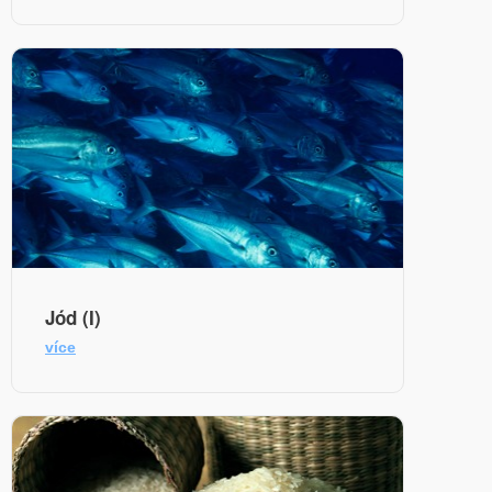
Jód (I)
více