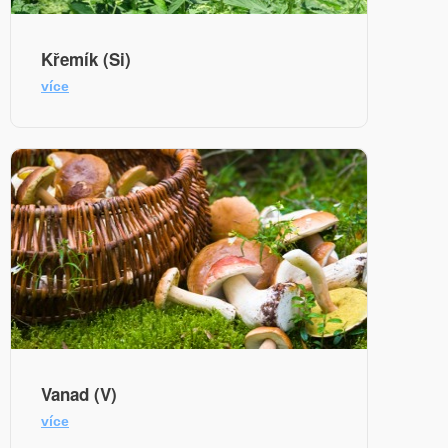
Křemík (Si)
více
Vanad (V)
více