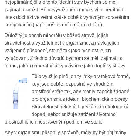
nejoptimálnější a o tento ideální stav bychom se měli
zajímat a snažit. Při nevyváženém množství minerálních
látek dochází ve velmi krátké době k výrazným zdravotním
komplikacím (např. poškození orgánů a tkání).
Důležitý je obsah minerálů v běžné stravě, jejich
stravitelnost a využitelnost v organizmu, a navíc jejich
vzájemné působení, stejně tak jako rychlost jejich
vylučování. Z těchto důvodů bychom se měli zajímat i o
formu, jakou minerální látky užíváme jako doplňky stravy.
Tělo vy
užije plně jen ty látky a v takové formě,
kdy jsou dobře rozpustné ve vhodném
prostředí v těle tak, aby mohly započít žádané
pro organismus ideální biochemické procesy.
Stravitelnost některých prvků má i ekologický
dopad, neboť snižuje zatížení životního
prostředí jejich nestráveným podílem ve stolici.
Aby v organismu působily správně, měly by být přijímány