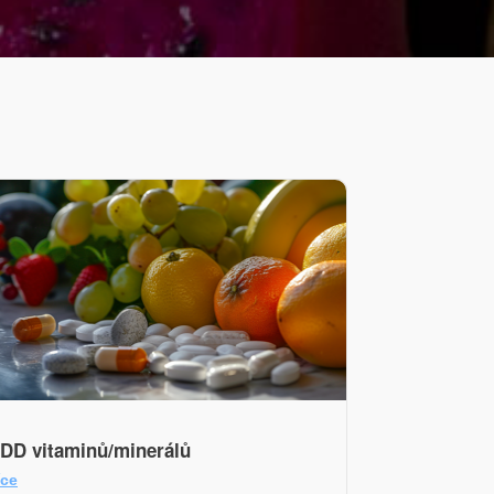
DD vitaminů/minerálů
íce