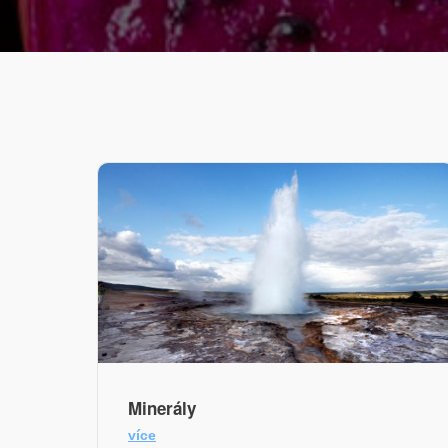
Minerály
více