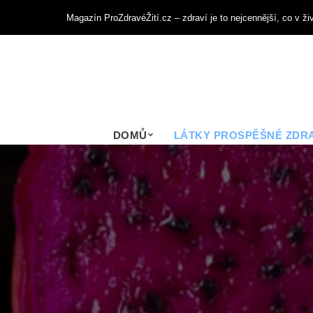
Magazín ProZdravéŽití.cz – zdraví je to nejcennější, co v ž
DOMŮ
LÁTKY PROSPĚŠNÉ ZDRA