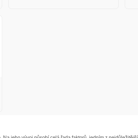
. Na jeho vývoj působí celá řada faktorů, jedním z nejdůležitěj