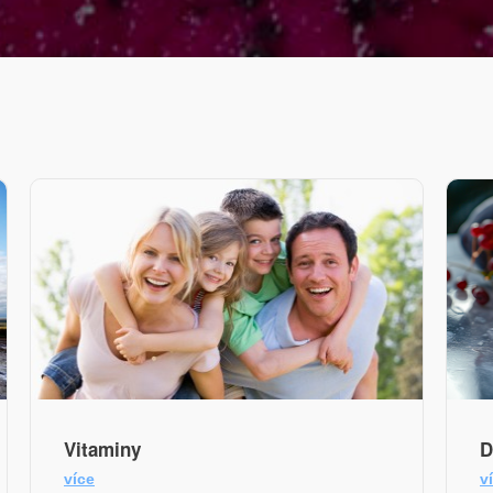
Vitaminy
D
více
v