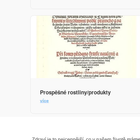
Prospěšné rostliny/produkty
více
Zdraví je to nejcennější, co v našem životě máme