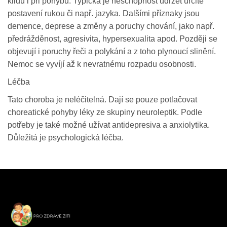
klidu i při pohybu. Typická je neschopnost udržet určité
postavení rukou či např. jazyka. Dalšími příznaky jsou
demence, deprese a změny a poruchy chování, jako např.
předrážděnost, agresivita, hypersexualita apod. Později se
objevují i poruchy řeči a polykání a z toho plynoucí slinění.
Nemoc se vyvíjí až k nevratnému rozpadu osobnosti.
Léčba
Tato choroba je neléčitelná. Dají se pouze potlačovat
choreatické pohyby léky ze skupiny neuroleptik. Podle
potřeby je také možné užívat antidepresiva a anxiolytika.
Důležitá je psychologická léčba.