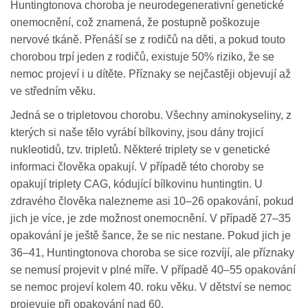
Huntingtonova choroba je neurodegenerativní genetické
onemocnění, což znamená, že postupně poškozuje
nervové tkáně. Přenáší se z rodičů na děti, a pokud touto
chorobou trpí jeden z rodičů, existuje 50% riziko, že se
nemoc projeví i u dítěte. Příznaky se nejčastěji objevují až
ve středním věku.
Jedná se o tripletovou chorobu. Všechny aminokyseliny, z
kterých si naše tělo vyrábí bílkoviny, jsou dány trojicí
nukleotidů, tzv. tripletů. Některé triplety se v genetické
informaci člověka opakují. V případě této choroby se
opakují triplety CAG, kódující bílkovinu huntingtin. U
zdravého člověka nalezneme asi 10–26 opakování, pokud
jich je více, je zde možnost onemocnění. V případě 27–35
opakování je ještě šance, že se nic nestane. Pokud jich je
36–41, Huntingtonova choroba se sice rozvíjí, ale příznaky
se nemusí projevit v plné míře. V případě 40–55 opakování
se nemoc projeví kolem 40. roku věku. V dětství se nemoc
projevuje při opakování nad 60.