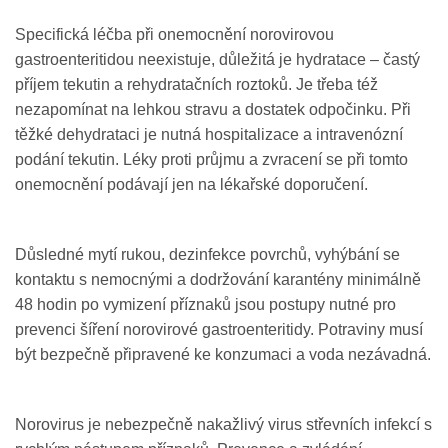
Specifická léčba při onemocnění norovirovou
gastroenteritidou neexistuje, důležitá je hydratace – častý
příjem tekutin a rehydratačních roztoků. Je třeba též
nezapomínat na lehkou stravu a dostatek odpočinku. Při
těžké dehydrataci je nutná hospitalizace a intravenózní
podání tekutin. Léky proti průjmu a zvracení se při tomto
onemocnění podávají jen na lékařské doporučení.
Důsledné mytí rukou, dezinfekce povrchů, vyhýbání se
kontaktu s nemocnými a dodržování karantény minimálně
48 hodin po vymizení příznaků jsou postupy nutné pro
prevenci šíření norovirové gastroenteritidy. Potraviny musí
být bezpečně připravené ke konzumaci a voda nezávadná.
Norovirus je nebezpečně nakažlivý virus střevních infekcí s