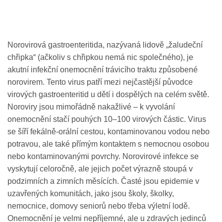
Norovirová gastroenteritida, nazývaná lidově „žaludeční
chřipka“ (ačkoliv s chřipkou nemá nic společného), je
akutní infekční onemocnění trávicího traktu způsobené
norovirem. Tento virus patří mezi nejčastější původce
virových gastroenteritid u dětí i dospělých na celém světě.
Noroviry jsou mimořádně nakažlivé – k vyvolání
onemocnění stačí pouhých 10–100 virových částic. Virus
se šíří fekálně-orální cestou, kontaminovanou vodou nebo
potravou, ale také přímým kontaktem s nemocnou osobou
nebo kontaminovanými povrchy. Norovirové infekce se
vyskytují celoročně, ale jejich počet výrazně stoupá v
podzimních a zimních měsících. Časté jsou epidemie v
uzavřených komunitách, jako jsou školy, školky,
nemocnice, domovy seniorů nebo třeba výletní lodě.
Onemocnění je velmi nepříjemné, ale u zdravých jedinců