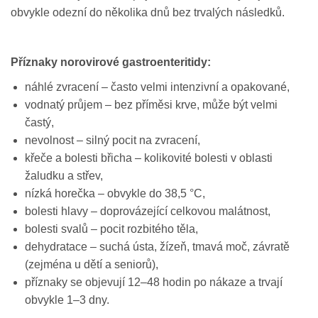
obvykle odezní do několika dnů bez trvalých následků.
Příznaky norovirové gastroenteritidy:
náhlé zvracení – často velmi intenzivní a opakované,
vodnatý průjem – bez příměsi krve, může být velmi
častý,
nevolnost – silný pocit na zvracení,
křeče a bolesti břicha – kolikovité bolesti v oblasti
žaludku a střev,
nízká horečka – obvykle do 38,5 °C,
bolesti hlavy – doprovázející celkovou malátnost,
bolesti svalů – pocit rozbitého těla,
dehydratace – suchá ústa, žízeň, tmavá moč, závratě
(zejména u dětí a seniorů),
příznaky se objevují 12–48 hodin po nákaze a trvají
obvykle 1–3 dny.