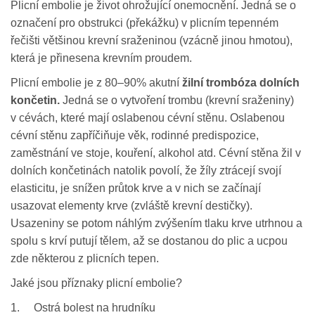
Plicní embolie je život ohrožující onemocnění. Jedná se o
označení pro obstrukci (překážku) v plicním tepenném
řečišti většinou krevní sraženinou (vzácně jinou hmotou),
která je přinesena krevním proudem.
Plicní embolie je z 80–90% akutní
žilní trombóza dolních
končetin
.
Jedná se o vytvoření trombu (krevní sraženiny)
v cévách, které mají oslabenou cévní stěnu. Oslabenou
cévní stěnu zapříčiňuje věk, rodinné predispozice,
zaměstnání ve stoje, kouření, alkohol atd. Cévní stěna žil v
dolních končetinách natolik povolí, že žíly ztrácejí svojí
elasticitu, je snížen průtok krve a v nich se začínají
usazovat elementy krve (zvláště krevní destičky).
Usazeniny se potom náhlým zvýšením tlaku krve utrhnou a
spolu s krví putují tělem, až se dostanou do plic a ucpou
zde některou z plicních tepen.
Jaké jsou příznaky plicní embolie?
1. Ostrá bolest na hrudníku