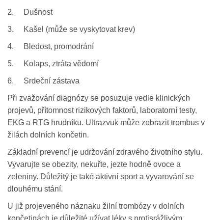
2. Dušnost
3. Kašel (může se vyskytovat krev)
4. Bledost, promodrání
5. Kolaps, ztráta vědomí
6. Srdeční zástava
Při zvažování diagnózy se posuzuje vedle klinických
projevů, přítomnost rizikových faktorů, laboratorní testy,
EKG a RTG hrudníku. Ultrazvuk může zobrazit trombus v
žilách dolních končetin.
Základní prevencí je udržování zdravého životního stylu.
Vyvarujte se obezity, nekuřte, jezte hodně ovoce a
zeleniny. Důležitý je také aktivní sport a vyvarování se
dlouhému stání.
U již projeveného náznaku žilní trombózy v dolních
končetinách je důležité užívat léky s protisrážlivým