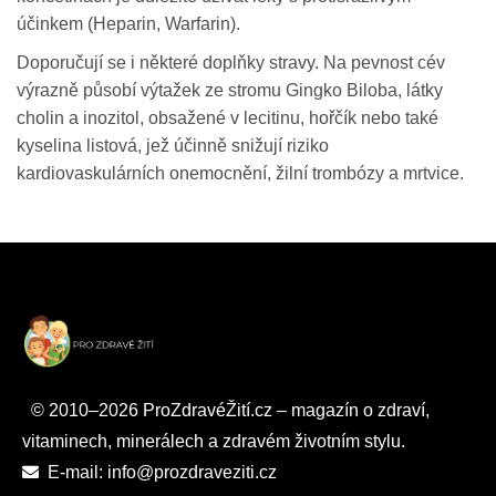
účinkem (Heparin, Warfarin).
Doporučují se i některé doplňky stravy. Na pevnost cév
výrazně působí výtažek ze stromu Gingko Biloba, látky
cholin a inozitol, obsažené v lecitinu, hořčík nebo také
kyselina listová, jež účinně snižují riziko
kardiovaskulárních onemocnění, žilní trombózy a mrtvice.
© 2010–2026 ProZdravéŽití.cz – magazín o zdraví,
vitaminech, minerálech a zdravém životním stylu.
E-mail: info@prozdraveziti.cz