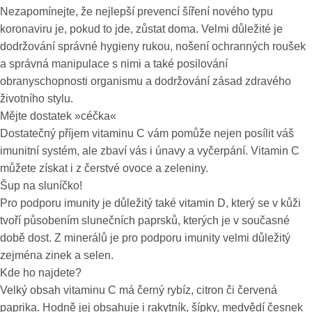
Nezapomínejte, že nejlepší prevencí šíření nového typu
koronaviru je, pokud to jde, zůstat doma. Velmi důležité je
dodržování správné hygieny rukou, nošení ochranných roušek
a správná manipulace s nimi a také posilování
obranyschopnosti organismu a dodržování zásad zdravého
životního stylu.
Mějte dostatek »céčka«
Dostatečný příjem vitaminu C vám pomůže nejen posílit váš
imunitní systém, ale zbaví vás i únavy a vyčerpání. Vitamin C
můžete získat i z čerstvé ovoce a zeleniny.
Šup na sluníčko!
Pro podporu imunity je důležitý také vitamin D, který se v kůži
tvoří působením slunečních paprsků, kterých je v současné
době dost. Z minerálů je pro podporu imunity velmi důležitý
zejména zinek a selen.
Kde ho najdete?
Velký obsah vitaminu C má černý rybíz, citron či červená
paprika. Hodně jej obsahuje i rakytník, šípky, medvědí česnek