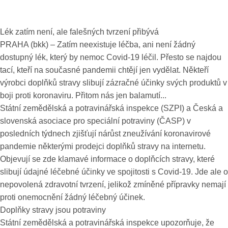
Lék zatím není, ale falešných tvrzení přibývá
PRAHA (bkk) – Zatím neexistuje léčba, ani není žádný
dostupný lék, který by nemoc Covid-19 léčil. Přesto se najdou
tací, kteří na současné pandemii chtějí jen vydělat. Někteří
výrobci doplňků stravy slibují zázračné účinky svých produktů v
boji proti koronaviru. Přitom nás jen balamutí...
Státní zemědělská a potravinářská inspekce (SZPI) a Česká a
slovenská asociace pro speciální potraviny (ČASP) v
posledních týdnech zjišťují nárůst zneužívání koronavirové
pandemie některými prodejci doplňků stravy na internetu.
Objevují se zde klamavé informace o doplňcích stravy, které
slibují údajné léčebné účinky ve spojitosti s Covid-19. Jde ale o
nepovolená zdravotní tvrzení, jelikož zmíněné přípravky nemají
proti onemocnění žádný léčebný účinek.
Doplňky stravy jsou potraviny
Státní zemědělská a potravinářská inspekce upozorňuje, že