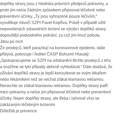
doplňky stravy jsou z hlediska právních předpisů potraviny, a
proto jim nelze žádným způsobem připisovat léčebné nebo
preventivní účinky. „Ty jsou vyhrazené pouze léčivům,“
vysvětluje mluvčí SZPI Pavel Kopřiva. Právě v případě užití
nepovolených zdravotních tvrzení se výrobci doplňků stravy
dopouštějí podvodného jednání, za což jim hrozí pokuta.
Jdou po nich
Že prodejců, kteří parazitují na koronavirové epidemii, stále
přibývá, potvrzuje i ředitel ČASP Bohumil Hlavatý:
„Spolupracujeme se SZPI na odstranění těchto prodejců z trhu
a snažíme se tyto případy aktivně vyhledávat.“ Dále dodává, že
užívání doplňků stravy je lepší konzultovat se svým lékařem
nebo lékárníkem než se nechat zlákat klamavou reklamou.
Nenechte se zlákat klamavou reklamou. Doplňky stravy patří
mezi potraviny a nelze jim připisovat léčebné nebo preventivní
účinky. Nejen doplňky stravy, ale třeba i lahvové víno se
zakázaným léčebným tvrzením
Důležitá je prevence