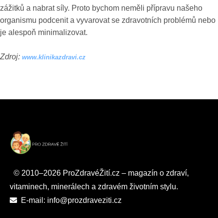
zážitků a nabrat síly. Proto bychom neměli přípravu našeho
organismu podcenit a vyvarovat se zdravotních problémů nebo
je alespoň minimalizovat.
Zdroj:
www.klinikazdravi.cz
© 2010–2026 ProZdravéŽití.cz – magazín o zdraví,
vitaminech, minerálech a zdravém životním stylu.
E-mail: info@prozdraveziti.cz