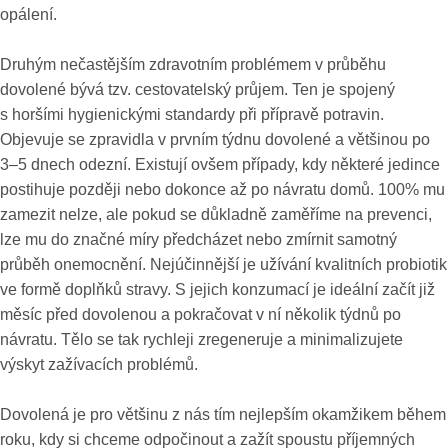
opálení.
Druhým nečastějším zdravotním problémem v průběhu
dovolené bývá tzv. cestovatelský průjem. Ten je spojený
s horšími hygienickými standardy při přípravě potravin.
Objevuje se zpravidla v prvním týdnu dovolené a většinou po
3–5 dnech odezní. Existují ovšem případy, kdy některé jedince
postihuje později nebo dokonce až po návratu domů. 100% mu
zamezit nelze, ale pokud se důkladně zaměříme na prevenci,
lze mu do značné míry předcházet nebo zmírnit samotný
průběh onemocnění. Nejúčinnější je užívání kvalitních probiotik
ve formě doplňků stravy. S jejich konzumací je ideální začít již
měsíc před dovolenou a pokračovat v ní několik týdnů po
návratu. Tělo se tak rychleji zregeneruje a minimalizujete
výskyt zažívacích problémů.
Dovolená je pro většinu z nás tím nejlepším okamžikem během
roku, kdy si chceme odpočinout a zažít spoustu příjemných