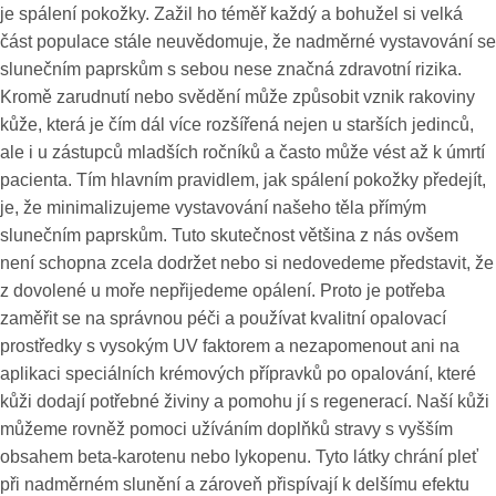
je spálení pokožky. Zažil ho téměř každý a bohužel si velká
část populace stále neuvědomuje, že nadměrné vystavování se
slunečním paprskům s sebou nese značná zdravotní rizika.
Kromě zarudnutí nebo svědění může způsobit vznik rakoviny
kůže, která je čím dál více rozšířená nejen u starších jedinců,
ale i u zástupců mladších ročníků a často může vést až k úmrtí
pacienta. Tím hlavním pravidlem, jak spálení pokožky předejít,
je, že minimalizujeme vystavování našeho těla přímým
slunečním paprskům. Tuto skutečnost většina z nás ovšem
není schopna zcela dodržet nebo si nedovedeme představit, že
z dovolené u moře nepřijedeme opálení. Proto je potřeba
zaměřit se na správnou péči a používat kvalitní opalovací
prostředky s vysokým UV faktorem a nezapomenout ani na
aplikaci speciálních krémových přípravků po opalování, které
kůži dodají potřebné živiny a pomohu jí s regenerací. Naší kůži
můžeme rovněž pomoci užíváním doplňků stravy s vyšším
obsahem beta-karotenu nebo lykopenu. Tyto látky chrání pleť
při nadměrném slunění a zároveň přispívají k delšímu efektu