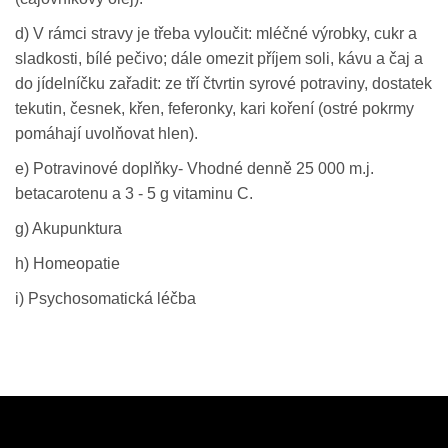
d) V rámci stravy je třeba vyloučit: mléčné výrobky, cukr a
sladkosti, bílé pečivo; dále omezit příjem soli, kávu a čaj a
do jídelníčku zařadit: ze tří čtvrtin syrové potraviny, dostatek
tekutin, česnek, křen, feferonky, kari koření (ostré pokrmy
pomáhají uvolňovat hlen).
e) Potravinové doplňky- Vhodné denně 25 000 m.j.
betacarotenu a 3 - 5 g vitaminu C.
g) Akupunktura
h) Homeopatie
i) Psychosomatická léčba