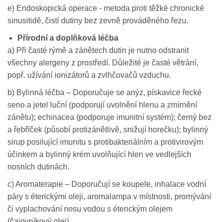
e) Endoskopická operace - metoda proti těžké chronické
sinusitidě, čistí dutiny bez zevně prováděného řezu.
Přírodní a doplňková léčba
a) Při časté rýmě a zánětech dutin je nutno odstranit
všechny alergeny z prostředí. Důležité je časté větrání,
popř. užívání ionizátorů a zvlhčovačů vzduchu.
b) Bylinná léčba – Doporučuje se anýz, pískavice řecké
seno a jetel luční (podporují uvolnění hlenu a zmírnění
zánětu); echinacea (podporuje imunitní systém); černý bez
a řebříček (působí protizánětlivě, snižují horečku); bylinný
sirup posilující imunitu s protibakteriálním a protivirovým
účinkem a bylinný krém uvolňující hlen ve vedlejších
nosních dutinách.
c) Aromaterapie – Doporučují se koupele, inhalace vodní
páry s éterickými oleji, aromalampa v místnosti, promývání
či vyplachování nosu vodou s éterickým olejem
(čajovníkový olej).