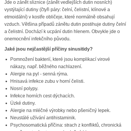
Jde o zánět sliznice (zánět vedlejších dutin nosních)
vystýlající dutiny (čtyři páry: čelní, čelistní, klínové a
etmoidální) v kostře obličeje, které normálně obsahují
vzduch. Většina případů zánětu dutin postihuje dutiny čelní
a čelistní. Dochází k ucpání dutin hlenem. Obvykle jde o
onemocnění infekčního původu.
Jaké jsou nejčastější příčiny sinusitidy?
Pomnožení bakterií, které jsou komplikací virové
nákazy, např. běžného nachlazení.
Alergie na pyl - senná rýma.
Hnisavá infekce zubu v horní čelisti.
Nosní polypy.
Infekce horních cest dýchacích.
Úzké dutiny.
Alergie na mléčné výrobky nebo pšeničný lepek.
Neustálé užívání antihistaminik.
Psychosomatická příčina: strach z konfliktů, chronická