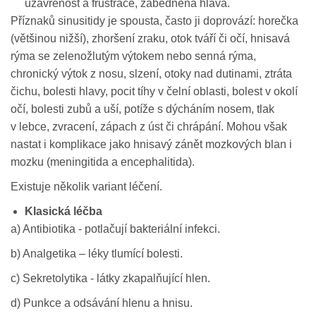
uzavřenost a frustrace, zabedněná hlava.
Příznaků sinusitidy je spousta, často ji doprovází: horečka
(většinou nižší), zhoršení zraku, otok tváří či očí, hnisavá
rýma se zelenožlutým výtokem nebo senná rýma,
chronický výtok z nosu, slzení, otoky nad dutinami, ztráta
čichu, bolesti hlavy, pocit tíhy v čelní oblasti, bolest v okolí
očí, bolesti zubů a uší, potíže s dýcháním nosem, tlak
v lebce, zvracení, zápach z úst či chrápání. Mohou však
nastat i komplikace jako hnisavý zánět mozkových blan i
mozku (meningitida a encephalitida).
Existuje několik variant léčení.
Klasická léčba
a) Antibiotika - potlačují bakteriální infekci.
b) Analgetika – léky tlumící bolesti.
c) Sekretolytika - látky zkapalňující hlen.
d) Punkce a odsávání hlenu a hnisu.